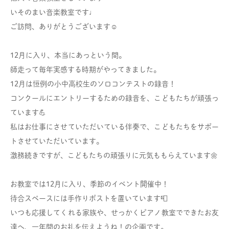
いそのまい音楽教室です♩
ご訪問、ありがとうございます☺︎
12月に入り、本当にあっという間。
師走って毎年実感する時期がやってきました。
12月は恒例の小中高校生のソロコンテストの録音！
コンクールにエントリーするための録音を、こどもたちが頑張っ
ています💪
私はお仕事にさせていただいている伴奏で、こどもたちをサポー
トさせていただいています。
激務続きですが、こどもたちの頑張りに元気ももらえています🌼
お教室では12月に入り、季節のイベント開催中！
待合スペースには手作りポストを置いています📮
いつも応援してくれる家族や、せっかくピアノ教室でできたお友
達へ、一年間のお礼を伝えようね！の企画です。